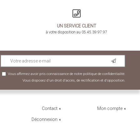
UN SERVICE CLIENT
à votre disposition au 05.45.39.97.97
Vous affirmez avoir pris connaissance de notre
politique de confidentialité
.
Vous disposez d'un droit d'accès, de rectification et d'opposition.
Contact
Mon compte
Déconnexion