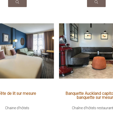
ête de lit sur mesure
Banquette Auckland capit
banquette sur mesu
Chaine d'hôtels
Chaîne d'hôtels restauran