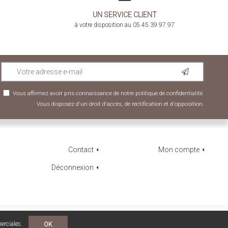
UN SERVICE CLIENT
à votre disposition au 05.45.39.97.97
Vous affirmez avoir pris connaissance de notre
politique de confidentialité
.
Vous disposez d'un droit d'accès, de rectification et d'opposition.
Contact
Mon compte
Déconnexion
POWERED BY YPROXIMITÉ / STORE FACTORY
erciales.
OK