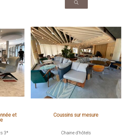
onnée et
Coussins sur mesure
re
ts 3*
Chaine d'hôtels