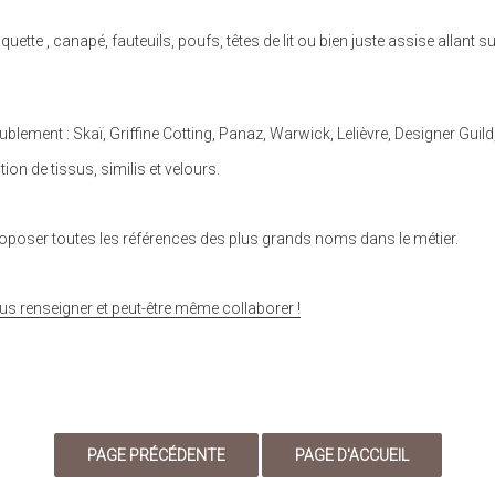
tte , canapé, fauteuils, poufs, têtes de lit ou bien juste assise allant s
lement : Skaï, Griffine Cotting, Panaz, Warwick, Lelièvre, Designer Gui
on de tissus, similis et velours.
proposer toutes les références des plus grands noms dans le métier.
renseigner et peut-être même collaborer !