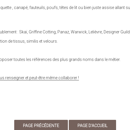
tte , canapé, fauteuils, poufs, têtes de lit ou bien juste assise allant s
lement : Skaï, Griffine Cotting, Panaz, Warwick, Lelièvre, Designer Gui
on de tissus, similis et velours.
proposer toutes les références des plus grands noms dans le métier.
renseigner et peut-être même collaborer !