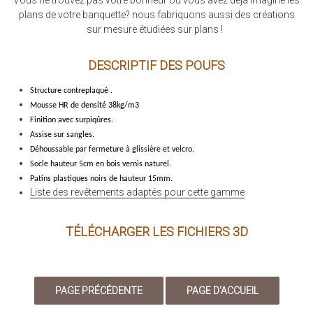
Vous ne trouvez pas votre bonheur ou vous avez déjà imaginé les
plans de votre banquette? nous fabriquons aussi des créations
sur mesure étudiées sur plans !
DESCRIPTIF DES POUFS
Structure contreplaqué
.
Mousse HR de densité 38kg/m3
Finition avec surpiqûres.
Assise sur sangles.
Déhoussable par fermeture à glissière et velcro.
Socle hauteur 5cm en bois vernis naturel.
Patins plastiques noirs de hauteur 15mm.
Liste des revêtements adaptés pour cette gamme
TÉLÉCHARGER LES FICHIERS 3D