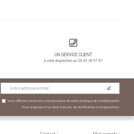
UN SERVICE CLIENT
à votre disposition au 05.45.39.97.97
Vous affirmez avoir pris connaissance de notre
politique de confidentialité
.
Vous disposez d'un droit d'accès, de rectification et d'opposition.
Contact
Mon compte