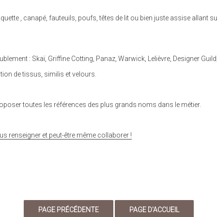
tte , canapé, fauteuils, poufs, têtes de lit ou bien juste assise allant s
lement : Skaï, Griffine Cotting, Panaz, Warwick, Lelièvre, Designer Gui
on de tissus, similis et velours.
proposer toutes les références des plus grands noms dans le métier.
renseigner et peut-être même collaborer !