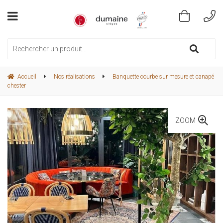
Accueil
Nos réalisations
Banquette courbe sur mesure et canapé
chester
ZOOM