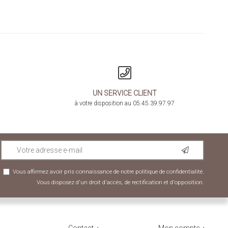
UN SERVICE CLIENT
à votre disposition au 05.45.39.97.97
Vous affirmez avoir pris connaissance de notre
politique de confidentialité
.
Vous disposez d'un droit d'accès, de rectification et d'opposition.
Contact
Mon compte