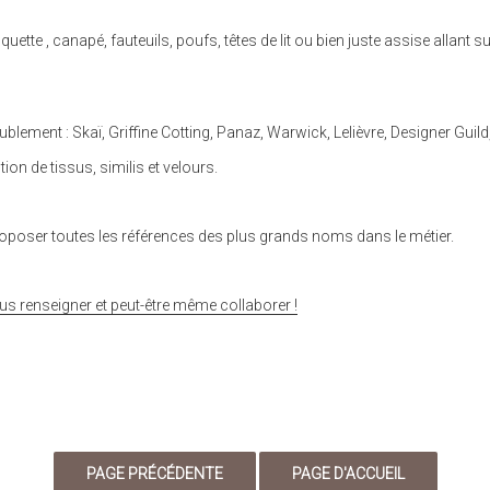
tte , canapé, fauteuils, poufs, têtes de lit ou bien juste assise allant s
lement : Skaï, Griffine Cotting, Panaz, Warwick, Lelièvre, Designer Gui
on de tissus, similis et velours.
proposer toutes les références des plus grands noms dans le métier.
renseigner et peut-être même collaborer !