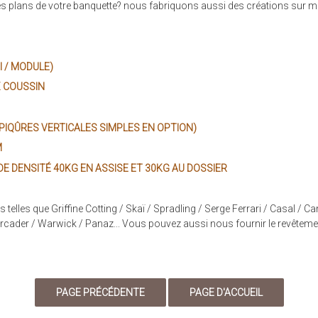
s plans de votre banquette? nous fabriquons aussi des créations sur m
I / MODULE)
X COUSSIN
(PIQÛRES VERTICALES SIMPLES EN OPTION)
M
E DENSITÉ 40KG EN ASSISE ET 30KG AU DOSSIER
elles que Griffine Cotting / Skaï / Spradling / Serge Ferrari / Casal / C
 Mercader / Warwick / Panaz... Vous pouvez aussi nous fournir le revêteme